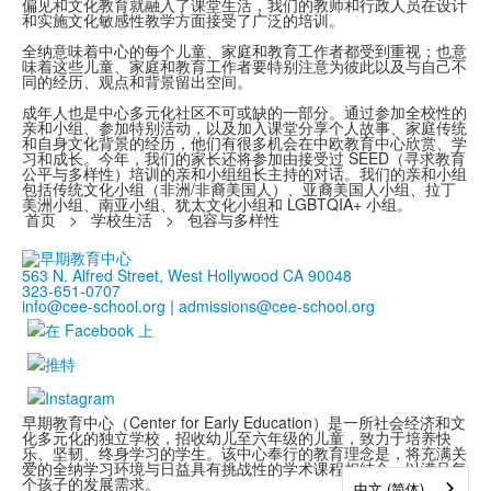
偏见和文化教育就融入了课堂生活，我们的教师和行政人员在设计
和实施文化敏感性教学方面接受了广泛的培训。
全纳意味着中心的每个儿童、家庭和教育工作者都受到重视；也意
味着这些儿童、家庭和教育工作者要特别注意为彼此以及与自己不
同的经历、观点和背景留出空间。
成年人也是中心多元化社区不可或缺的一部分。通过参加全校性的
亲和小组、参加特别活动，以及加入课堂分享个人故事、家庭传统
和自身文化背景的经历，他们有很多机会在中欧教育中心欣赏、学
习和成长。今年，我们的家长还将参加由接受过 SEED（寻求教育
公平与多样性）培训的亲和小组组长主持的对话。我们的亲和小组
包括传统文化小组（非洲/非裔美国人）、亚裔美国人小组、拉丁
美洲小组、南亚小组、犹太文化小组和 LGBTQIA+ 小组。
首页
>
学校生活
>
包容与多样性
563 N. Alfred Street, West Hollywood CA 90048
323-651-0707
info@cee-school.org
|
admissions@cee-school.org
早期教育中心（Center for Early Education）是一所社会经济和文
化多元化的独立学校，招收幼儿至六年级的儿童，致力于培养快
乐、坚韧、终身学习的学生。该中心奉行的教育理念是，将充满关
爱的全纳学习环境与日益具有挑战性的学术课程相结合，以满足每
个孩子的发展需求。
中文 (简体)