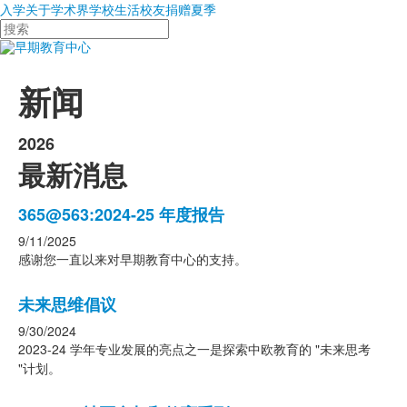
入学
关于
学术界
学校生活
校友
捐赠
夏季
搜
索
新闻
2026
最新消息
8
365@563:2024-25 年度报告
条
9/11/2025
新
感谢您一直以来对早期教育中心的支持。
闻
报
未来思维倡议
道
9/30/2024
列
2023-24 学年专业发展的亮点之一是探索中欧教育的 "未来思考
表。
"计划。