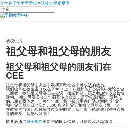
入学
关于
学术界
学校生活
校友
捐赠
夏季
搜
索
学校生活
祖父母和祖父母的朋友
祖父母和祖父母的朋友们在
CEE
祖父母和祖父母朋友是中欧和东欧社区不可或缺的成员。
我们经常在校园里（或在 Zoom 上！）看到他们的身影--无论是做
志愿者、参加祖父母委员会会议、接送孙辈，还是参加许多全校性
活动。
祖父母委员会全年召开多次会议，是学校最活跃、最热心
的志愿者团体之一。每年年底，我们都会举办广受欢迎的 "祖父母
和祖父母朋友日 "活动，500 多名祖父母和祖父母朋友会聚一堂，
在教室里与彼此和孙辈共度美好时光。我们衷心感谢他们对中欧教
育的关爱、智慧和慷慨！
请务必通过
电子邮件
更新您的联系信息，以便接收活动邀请。