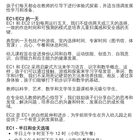
孩子们每天都会在教师的引导下进行体验式探索，并适当强调发展
性学习和准备。
EC1/EC2 的一天
EC1 和 EC2 计划每周运行五天。我们不提供两天或三天的选择。
一致的作息时间和可预测的模式是培养儿童归属感和安全感的关
键。
典型的一天包括户外游戏、室内选择时间、专家时间（图书馆、体
育课）、点心、午餐和休息时间。
幼儿课程旨在促进身份认同和自尊、运动技能、创造力、自我意
识、自理能力和自主能力的健康发展。
EC1 和 EC2 采用启蒙式方法来学习语言、识字和数学概念。这
样，孩子们可以通过接触、游戏和探索来学习字母发音、单词、数
字和计数。我们不采用死记硬背的方法来培养技能。相反，通过亲
身体验，孩子们能够打下初步识字和数学的基础。
教师以科学、艺术、数学和文学等主题课程单元吸引学生。
在专业幼儿教师的悉心指导下，我们鼓励孩子们分享自己的思考和
发现，解决问题，培养自己的兴趣和特长，发展自己的成长领
域。
EC2 是 EC1 的自然延伸和进步，为学前班学生在升入幼儿园之前
提供了一个有意义的发展轨迹。
EC1 - 半日和全天选项
半日上午 9 时至下午 12 时（小吃/无午餐）
全天上午 9 时至下午 3 时（小吃/午餐和休息）