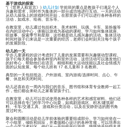
基于游戏的探索
"(《世界人权宣言》)
幼儿计划
学前班的重点是教孩子们满足个人
兴趣和需求，同时作为集体的一部分成功地进行互动。一天的活动
从幼儿操场上的游戏时间开始，在那里孩子们可以进行各种各样的
活动，如戏水、绘画、音乐等。
在教室里，幼儿通过包括积木、美术材料、玩偶、卡车、装扮服等
在内的活动中心，体验以游戏为基础的课程。学习如何集体就座、
听故事、探索季节和星期，这些都是幼儿感兴趣的活动。集体活动
时间对孩子们来说是一次重要的经历，老师们会时刻关注每个孩子
的发展阶段。
幼儿的一天
学步儿童课程的设计考虑到了儿童的发展需要和兴趣驱动型课程。
孩子们每天都会参加各种室内和室外活动，这些活动可以激发他们
的好奇心，帮助他们在语言、精细和粗大运动技能以及社会情感方
面的认知发展。每个幼儿班有 17 名儿童和 3 名教师。
典型的一天包括抵达、户外游戏、室内游戏/选择时间、点心、午
餐、休息和关闭时间。
幼儿还喜欢在一周内与我们的音乐、图书馆和体育专业教师一起工
作，他们都会来幼儿之家看望孩子们。
在教室里，幼儿可以尝试使用各种各样的艺术和感官材料。他们还
可以选择在专门的学习中心玩耍，如戏剧游戏区、积木/建筑材
料、卡车/交通工具、游戏和分类活动，以及在安静舒适的图书角
度过时光。
聚会和圆圈活动是幼儿学前体验的重要组成部分。学习如何坐在一
个小组里，倾听和回应，并遵循精心设计的各种常规，可以培养出
一个小学习者社区，他们从一开始的平行游戏，慢慢地开始指名道