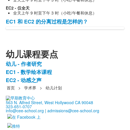
EC2 - 仅全天
全天上午 9 时至下午 3 时（小吃/午餐和休息）
EC1 和 EC2 的分离过程是怎样的？
1
个
常
见
幼儿课程要点
问
题
幼儿 - 作者研究
清
3
EC1 - 数学绘本课程
单。
个
EC2 - 动感之声
项
目
首页
>
学术界
>
幼儿计划
的
清
563 N. Alfred Street, West Hollywood CA 90048
323-651-0707
单。
info@cee-school.org
|
admissions@cee-school.org