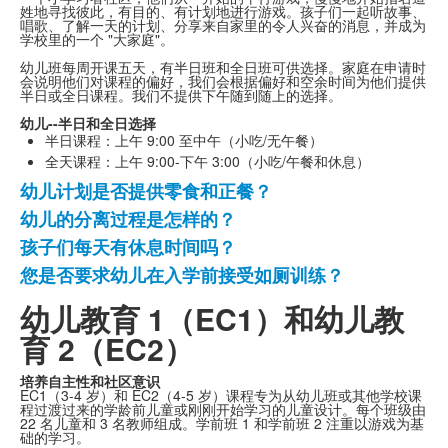
姓地寻找彼此，有目的、有计划地进行游戏。孩子们一起听故事、
唱歌、了解一天的计划、分享来自家里的令人兴奋的消息，并成为
学校里的一个 "大家庭"。
幼儿班每周开课五天，有半日班和全日班可供选择。家庭在申请时
会说明他们对课程的偏好，我们会根据偏好和空余时间为他们提供
半日或全日课程。我们不提供下午随到随上的选择。
幼儿--半日和全日选择
半日课程：上午 9:00 至中午（小吃/无午餐）
全天课程：上午 9:00-下午 3:00（小吃/午餐和休息）
幼儿计划是否提供零食和正餐？
4
幼儿的分离过程是怎样的？
个
孩子们每天有休息时间吗？
常
见
您是否要求幼儿在入学前接受如厕训练？
问
幼儿教育 1（EC1）和幼儿教
题
育 2（EC2）
清
单。
培养自主性和社区意识
EC1（3-4 岁）和 EC2（4-5 岁）课程专为从幼儿班或其他学校课
程过渡过来的学龄前儿童或刚刚开始学习的儿童设计。每个班级由
22 名儿童和 3 名教师组成。学前班 1 和学前班 2 注重以游戏为基
础的学习。