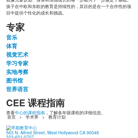
清
孩子在中欧和东欧的教育是持续性的，其目的是在一个合作性的项
单。
目中提供个性化的成长和挑战。
专家
音乐
7
体育
个
视觉艺术
项
目
学习专家
的
实地考察
清
图书馆
单。
世界语言
CEE 课程指南
查看
中心的课程指南
，了解各年级课程的详细信息。
首页
>
学术界
>
教育计划
563 N. Alfred Street, West Hollywood CA 90048
323-651-0707