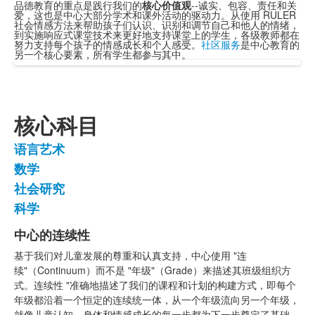
品德教育的重点是践行我们的
核心价值观
--诚实、包容、责任和关
爱，这也是中心大部分学术和课外活动的驱动力。从使用 RULER
社会情感方法来帮助孩子们认识、识别和调节自己和他人的情绪，
到实施响应式课堂技术来更好地支持课堂上的学生，各级教师都在
努力支持每个孩子的情感成长和个人感受。
社区服务
是中心教育的
另一个核心要素，所有学生都参与其中。
核心科目
语言艺术
4
数学
个
社会研究
项
目
科学
的
中心的连续性
清
1
单。
基于我们对儿童发展的尊重和认真支持，中心使用 "连
个
续"（Continuum）而不是 "年级"（Grade）来描述其班级组织方
项
式。连续性 "准确地描述了我们的课程和计划的构建方式，即每个
目
年级都沿着一个恒定的连续统一体，从一个年级流向另一个年级，
的
就像儿童认知、身体和情感成长的每一步都为下一步奠定了基础。