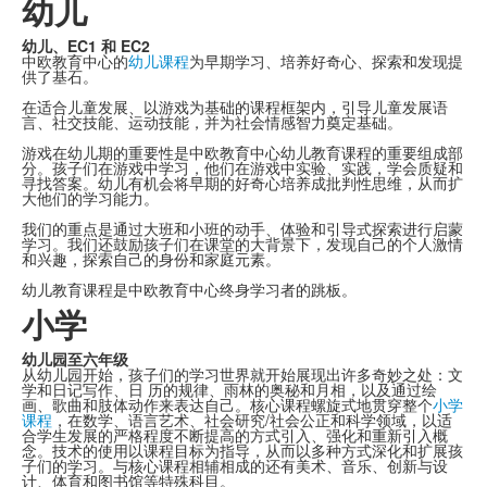
幼儿
幼儿、EC1 和 EC2
中欧教育中心的
幼儿课程
为早期学习、培养好奇心、探索和发现提
供了基石。
在适合儿童发展、以游戏为基础的课程框架内，引导儿童发展语
言、社交技能、运动技能，并为社会情感智力奠定基础。
游戏在幼儿期的重要性是中欧教育中心幼儿教育课程的重要组成部
分。孩子们在游戏中学习，他们在游戏中实验、实践，学会质疑和
寻找答案。幼儿有机会将早期的好奇心培养成批判性思维，从而扩
大他们的学习能力。
我们的重点是通过大班和小班的动手、体验和引导式探索进行启蒙
学习。我们还鼓励孩子们在课堂的大背景下，发现自己的个人激情
和兴趣，探索自己的身份和家庭元素。
幼儿教育课程是中欧教育中心终身学习者的跳板。
小学
幼儿园至六年级
从幼儿园开始，孩子们的学习世界就开始展现出许多奇妙之处：文
学和日记写作、日 历的规律、雨林的奥秘和月相，以及通过绘
画、歌曲和肢体动作来表达自己。核心课程螺旋式地贯穿整个
小学
课程
，在数学、语言艺术、社会研究/社会公正和科学领域，以适
合学生发展的严格程度不断提高的方式引入、强化和重新引入概
念。技术的使用以课程目标为指导，从而以多种方式深化和扩展孩
子们的学习。与核心课程相辅相成的还有美术、音乐、创新与设
计、体育和图书馆等特殊科目。