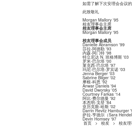
如需了解下次安理会会议
此致敬礼
Morgan Mallory '95
校友理事会主席
校友理事会主席
Morgan Mallory '95
校友理事会成员
Danielle Abramson '99
莎拉-阿德勒 '93
内森-阿门特 '98
特立尼达 N. 班格博斯 '03
罗米-巴尔塔 '00
莱克西-巴尔塔 '97
玛尼-巴尔塔-罗宾诺 '03
Jenna Berger '03
Sabrine Bilger '02
摩根-科恩 '92
Anwar Daniels '94
David Dworsky '05
Courtney Farkas '14
阿比-费尔德曼 '92
本杰明-戈登 '84
亚历克斯-哈斯 '02
Darrin Revitz Hamburger '
萨拉-亨德尔（Sara Hendel
Devin Homsey '97
首页
>
校友
>
校友理