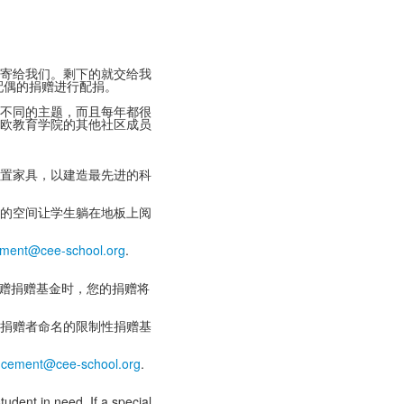
寄给我们。剩下的就交给我
配偶的捐赠进行配捐。
不同的主题，而且每年都很
欧教育学院的其他社区成员
置家具，以建造最先进的科
的空间让学生躺在地板上阅
ment@cee-school.org
.
捐赠捐赠基金时，您的捐赠将
捐赠者命名的限制性捐赠基
cement@cee-school.org
.
udent in need. If a special