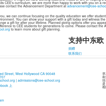
ds CEE's curriculum, we are more than happy to work with you on a rest
ase contact the Advancement Department at
advancement@cee-school
ou, we can continue focusing on the quality education we offer students
vironment. You can show your support with a gift today and witness the 
nge a gift for after your lifetime. Planned giving options offer you appea
difference to CEE students for generations to come. Please contact t
ol.org
to learn more about gift planning.
支持中东欧
捐赠
联系我们
red Street, West Hollywood CA 90048
早
707
和
school.org
|
admissions@cee-school.org
培
是
相