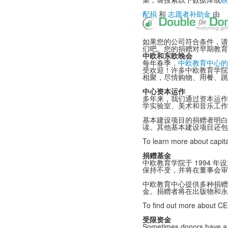
配捐
和
志愿者补助金
由
如果您的公司符合条件，请
们吧。您的捐赠对早期教育
中欧和东欧晚会
每年春季，
中欧教育中心的
受欢迎！许多中欧教育学院
相聚，尽情购物、用餐、跳
中心资本运作
多年来，我们通过资本运作
学实验室、美术和音乐工作
基本建设项目的捐赠者明白
读。其他基本建设项目还包
To learn more about capi
捐赠基金
中欧教育学院于 1994
保持不变，并将在董事会审
中欧教育中心提供多种捐赠
金。捐赠者将在出版物和永
To find out more about C
受限资金
Sometimes donors have a pa