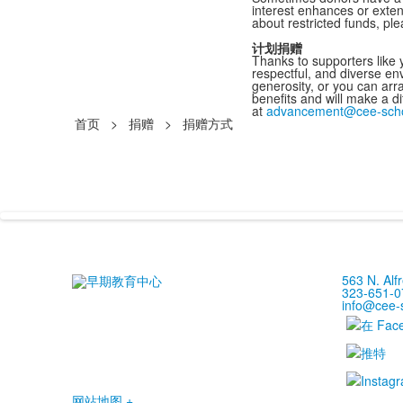
interest enhances or exten
about restricted funds,
ple
计划捐赠
Thanks to supporters like y
respectful, and diverse en
generosity, or you can arra
benefits and will make a 
at
advancement@cee-scho
首页
>
捐赠
>
捐赠方式
563 N. Alf
323-651-0
info@cee-
网站地图 +