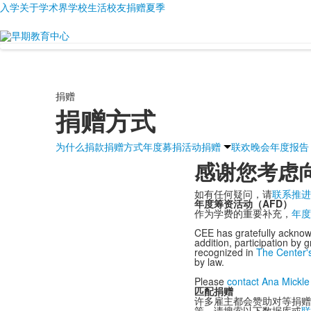
入学
关于
学术界
学校生活
校友
捐赠
夏季
捐赠
捐赠方式
为什么捐款
捐赠方式
年度募捐活动
捐赠
联欢晚会
年度报告
感谢您考虑
如有任何疑问，请
联系推进
年度筹资活动（AFD）
作为学费的重要补充，
年度
CEE has gratefully acknowl
addition, participation by
recognized in
The Center'
by law.
Please
contact Ana Mickle
匹配捐赠
许多雇主都会赞助对等捐赠
策，请搜索以下数据库或
联