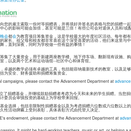
向您的雇主索取一份对等捐赠表，并将填好并签名的表格与您的捐赠一起
中心的影响可能会加倍，甚至可能是三倍！有些公司会对退休人员和/或
晚会
都
会
为教育项目筹集资金，这是学校最大的年度社区活动。每年都有
的家长、祖父母和校友都非常喜欢这个深受喜爱的活动，他们来这里与中
舞，直到深夜，同时为学校做一些有益的事情！
筹集了大量资金，用于新建两座教学楼、地下停车场、翻新现有设施、购
室，以及两个艺术和运动场馆--社区中心和体育馆。
，卓越的教学必须有卓越的工具，包括能容纳最新技术的教室，以及足够
括为安全、财务援助和捐赠筹集资金。
tal campaigns, please contact the Advancement Department at
advance
 年设立了捐赠基金，并继续鼓励捐赠者考虑为今天和未来的学生捐赠。当您
计委员会审慎投资的基础上为学校带来回报。
基金选择，包括非限制性捐赠基金以及为考虑捐赠六位数或六位数以上的
久性活动牌匾上受到表彰，具体表彰方式由托管人决定。
EE's endowment,
please contact the Advancement Department at
advan
ssion. It might be hard-working teachers, music or art, or helping a st