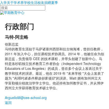
入学
关于
学术界
学校生活
校友
捐赠
夏季
搜
索
行政部门
马特-阿圭略
创新总监
马特的教育生涯始于马萨诸塞州西部和拉古纳海滩，曾担任教师，
2011 年加入中心，担任课程技术协调员。2014 年，他被任命为创
新总监，负责领导 CEE 的技术课程，并带头创建了创新中心。马
特是洛杉矶独立技术教育工作者协会（Independent Technology
Educators of Los Angeles）的成员，曾在多个会议上发表过关于
教学和技术的演讲。最近，他在 2019 年 "未来学校 "大会上发表了
题为 "
利用约束条件释放创客项目
"的演讲。Matt 拥有加州州立大
学富勒顿分校政治学学士学位。他还持有加州教学证书，并从博伊
西州立大学获得教育技术硕士学位。
ArguelloM@cee-school.org
返回